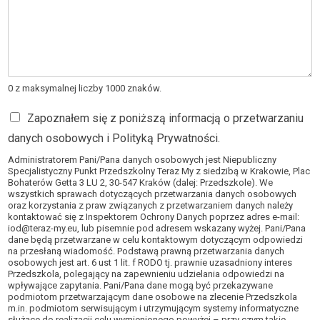
0 z maksymalnej liczby 1000 znaków.
Zapoznałem się z poniższą informacją o przetwarzaniu
danych osobowych i Polityką Prywatności.
Administratorem Pani/Pana danych osobowych jest Niepubliczny
Specjalistyczny Punkt Przedszkolny Teraz My z siedzibą w Krakowie, Plac
Bohaterów Getta 3 LU 2, 30-547 Kraków (dalej: Przedszkole). We
wszystkich sprawach dotyczących przetwarzania danych osobowych
oraz korzystania z praw związanych z przetwarzaniem danych należy
kontaktować się z Inspektorem Ochrony Danych poprzez adres e-mail:
iod@teraz-my.eu, lub pisemnie pod adresem wskazany wyżej. Pani/Pana
dane będą przetwarzane w celu kontaktowym dotyczącym odpowiedzi
na przesłaną wiadomość. Podstawą prawną przetwarzania danych
osobowych jest art. 6 ust 1 lit. f RODO tj. prawnie uzasadniony interes
Przedszkola, polegający na zapewnieniu udzielania odpowiedzi na
wpływające zapytania. Pani/Pana dane mogą być przekazywane
podmiotom przetwarzającym dane osobowe na zlecenie Przedszkola
m.in. podmiotom serwisującym i utrzymującym systemy informatyczne
służące do realizacji celu wymienionego powyżej – przy czym takie